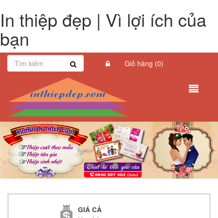
In thiệp đẹp | Vì lợi ích của
bạn
Giỏ hàng (
0
)
GIÁ CẢ