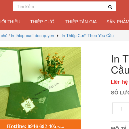
IỚI THIỆU
THIỆP CƯỚI
THIỆP TÂN GIA
SẢN PHẨM
 chủ
/
in-thiep-cuoi-doc-quyen
In Thiệp Cưới Theo Yêu Cầu
In 
Cầ
Liên hệ
SỐ LƯ
MÔ TẢ 