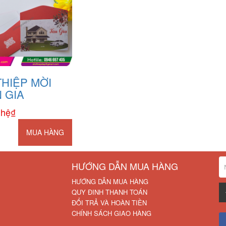
THIỆP MỜI
 GIA
 hệ₫
MUA HÀNG
HƯỚNG DẪN MUA HÀNG
HƯỚNG DẪN MUA HÀNG
QUY ĐINH THANH TOÁN
ĐỔI TRẢ VÀ HOÀN TIỀN
CHÍNH SÁCH GIAO HÀNG