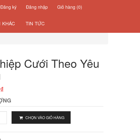
Đăng ký
Đăng nhập
Giỏ hàng (
0
)
 KHÁC
TIN TỨC
Thiệp Cưới Theo Yêu
u
 ₫
ỢNG
CHỌN VÀO GIỎ HÀNG
: