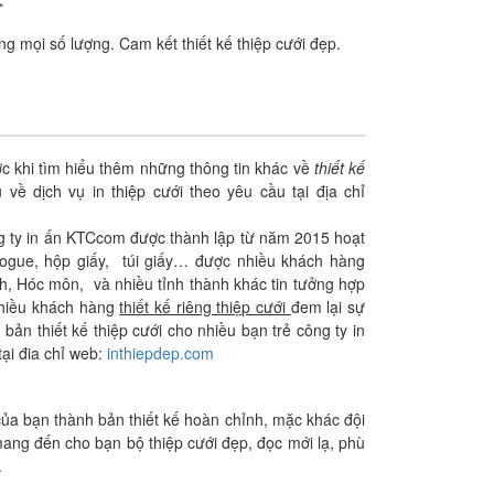
êng mọi số lượng. Cam kết thiết kế thiệp cưới đẹp.
ớc khi tìm hiểu thêm những thông tin khác về
thiết kế
 về dịch vụ in thiệp cưới theo yêu cầu tại địa chỉ
g ty in ấn KTCcom được thành lập từ năm 2015 hoạt
alogue, hộp giấy, túi giấy… được nhiều khách hàng
anh, Hóc môn, và nhiều tỉnh thành khác tin tưởng hợp
 nhiều khách hàng
thiết kế riêng thiệp cưới
đem lại sự
ản thiết kế thiệp cưới cho nhiều bạn trẻ công ty in
ại đia chỉ web:
inthiepdep.com
của bạn thành bản thiết kế hoàn chỉnh, mặc khác đội
mang đến cho bạn bộ thiệp cưới đẹp, đọc mới lạ, phù
.