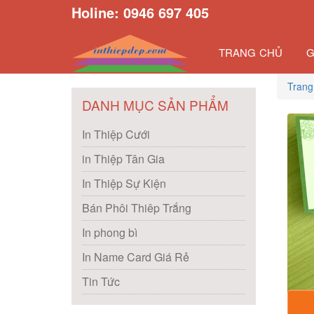
Holine: 0946 697 405
TRANG CHỦ
G
Trang
DANH MỤC SẢN PHẨM
In Thiệp Cưới
in Thiệp Tân Gia
In Thiệp Sự Kiện
Bán Phôi Thiêp Trắng
In phong bì
In Name Card Giá Rẻ
Tin Tức