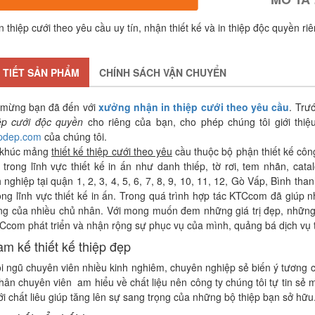
in thiệp cưới theo yêu cầu uy tín, nhận thiết kế và in thiệp độc quyền ri
 TIẾT SẢN PHẨM
CHÍNH SÁCH VẬN CHUYỂN
mừng bạn đã đến với
xưởng nhận in thiệp cưới theo yêu cầu
. Trư
iệp cưới độc quyền
cho riêng của bạn, cho phép chúng tôi giới thiệu
epdep.com
của chúng tôi.
 khúc mảng
thiết kế thiệp cưới theo yêu
cầu thuộc bộ phận thiết kế côn
trong lĩnh vực thiết kế in ấn như danh thiếp, tờ rơi, tem nhãn, cat
nghiệp tại quận 1, 2, 3, 4, 5, 6, 7, 8, 9, 10, 11, 12, Gò Vấp, Bình th
rong lĩnh vực thiết kế in ấn. Trong quá trình hợp tác KTCcom đã giúp
òng của nhiều chủ nhân. Với mong muốn đem những giá trị đẹp, những b
Ccom phát triển và nhận rộng sự phục vụ của mình, quảng bá dịch vụ t
am kế thiết kế thiệp đẹp
ội ngũ chuyên viên nhiều kinh nghiêm, chuyên nghiệp sẻ biến ý tương 
hân chuyên viên am hiểu về chất liệu nên công ty chúng tôi tự tin sẻ 
ới chất liêu giúp tăng lên sự sang trọng của những bộ thiệp bạn sở hữu