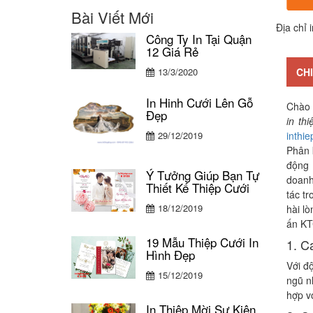
Bài Viết Mới
Địa chỉ 
Công Ty In Tại Quận
12 Giá Rẻ
13/3/2020
CHI
In Hinh Cưới Lên Gỗ
Chào 
Đẹp
in th
29/12/2019
inthi
Phân
động 
Ý Tưởng Giúp Bạn Tự
doanh 
Thiết Kế Thiệp Cưới
tác t
18/12/2019
hài l
ấn KT
19 Mẫu Thiệp Cưới In
1. C
Hình Đẹp
Với đ
15/12/2019
ngũ n
hợp v
In Thiệp Mời Sự Kiện