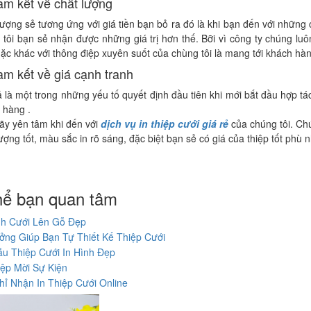
am kết vể chất lượng
lượng sẻ tương ứng với giá tiền bạn bỏ ra đó là khi bạn đến với những 
 tôi bạn sẻ nhận được những giá trị hơn thế. Bỡi vì công ty chúng lu
Mặc khác với thông điệp xuyên suốt của chùng tôi là mang tới khách hà
am kết về giá cạnh tranh
ả là một trong những yếu tố quyết định đầu tiên khi mới bắt đầu hợp t
 hàng .
ãy yên tâm khi đến với
dịch vụ in thiệp cưới giá rẻ
của chúng tôi. Ch
ượng tốt, màu sắc in rõ sáng, đặc biệt bạn sẻ có giá của thiệp tốt phù n
hể bạn quan tâm
nh Cưới Lên Gỗ Đẹp
ng Giúp Bạn Tự Thiết Kế Thiệp Cưới
u Thiệp Cưới In Hình Đẹp
iệp Mời Sự Kiện
hỉ Nhận In Thiệp Cưới Online