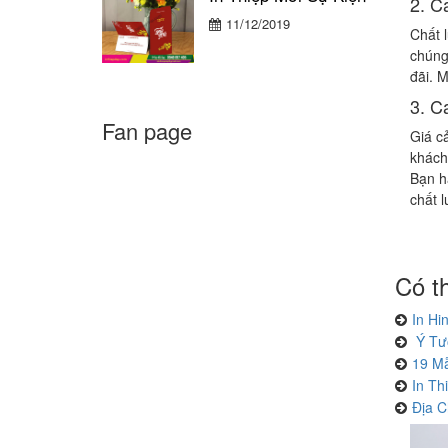
2. C
11/12/2019
Chất 
chúng
đãi. 
3. C
Fan page
Giá c
khách
Bạn h
chất l
Có t
In Hi
Ý Tưở
19 Mẫ
In Th
Địa C